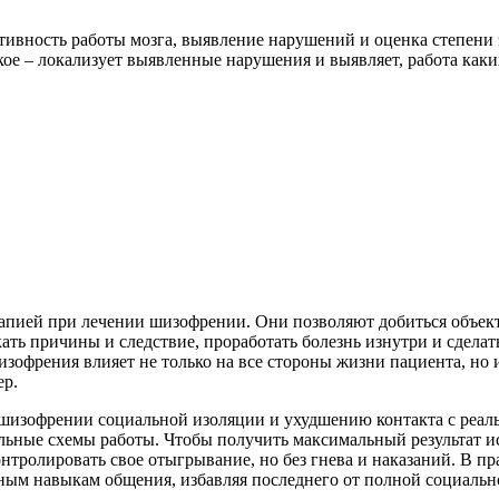
ктивность работы мозга, выявление нарушений и оценка степени
ое ‒ локализует выявленные нарушения и выявляет, работа каки
апией при лечении шизофрении. Они позволяют добиться объект
ать причины и следствие, проработать болезнь изнутри и сдела
зофрения влияет не только на все стороны жизни пациента, но 
ер.
шизофрении социальной изоляции и ухудшению контакта с реал
льные схемы работы. Чтобы получить максимальный результат ис
тролировать свое отыгрывание, но без гнева и наказаний. В пра
ым навыкам общения, избавляя последнего от полной социально