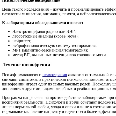
Психологическое обследование
Цель такого исследования ‒ изучить и проанализировать эффе
патологии мышления, внимания, памяти, а нейропсихологическ
К лабораторным обследованиями относят:
Электроэнцефалографию или ЭЭГ;
лабораторные анализы (кровь, моча);
нейротест;
нейрофизиологическую систему тестирования;
МРТ (магнитно-резонансная томография);
метод ВП, вызванных потенциалов головного мозга.
Лечение шизофрении
Психофармакология и
психотерапия
являются оптимальной тер
снимают симптомы, а практическая психология помогает отыск
шизофрении играет одну из самых важных ролей. Поскольку ши
дополняться другими видами лечебных и реабилитационных м
Программа направлена на противодействие наблюдаемым при 
восприятия реальности. Психологи и врачи сочетают положите
лишен нормальной любви, ухода и опеки или не в состоянии кон
нормальное мышление пациенту и научить его более эффективн