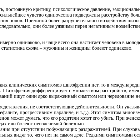
, постоянную критику, психологическое давление, эмоциональн
сильнейшее чувство одиночества подвержены расстройству боль
ия полов. Причиной более разрушительного воздействия шизофр
следовательно, они более уязвимы перед негативным воздействие
ерно одинаково, и чаще всего она настигает человека в молодо
те статистика схожа – мужчины и женщины болеют одинаково.
тких клинических симптомов шизофрении нет, то в международн
ы. Шизофрения дифференцирует с множеством расстройств, име
еваний ищут один ярко выраженный симптом или чередование не
едставления, не соответствующие действительности. Он указыва
ефалите, прогрессивном параличе, и т.д.). Этот симптом видоиз
енок может думать, что его родители хотят его убить. При женс
едах или болеют неизлечимой болезнью.
ания при отсутствии побуждающих раздражителей. При слухов
льных видят то, чего нет на самом деле. Редкими симптомами о