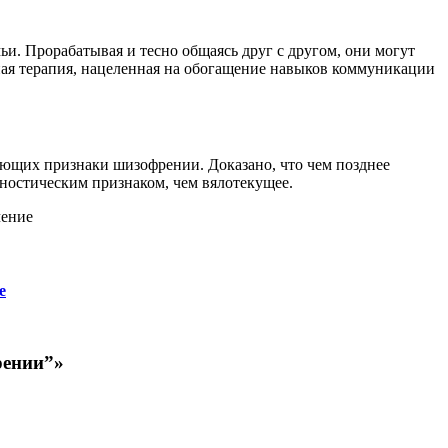
ьи. Прорабатывая и тесно общаясь друг с другом, они могут
ая терапия, нацеленная на обогащение навыков коммуникации
ующих признаки шизофрении. Доказано, что чем позднее
гностическим признаком, чем вялотекущее.
чение
е
рении”»