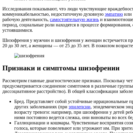
Исследования показывают, что люди чувствующие враждебность
коммуникабельностью, недостаточную духовную
эмпатию
или 
рабочую деятельность,
самостоятельную жизнь
и взаимоотношен
период, социальные роли находятся в процессе формирования, 
устоявшимися.
Шизофрения у мужчин и шизофрения у женщин встречается прим
20 до 30 лет, а женщины — от 25 до 35 лет. В пожилом возрас
Признаки и симптомы шизофрении
Рассмотрим главные диагностические признаки. Поскольку че
предусматривается соединение симптомов в различные групп
диссоциативное расстройство). В общей классификации забол
Бред. Представляет собой устойчивые иррациональные пр
других заболеваниях (при
эпилепсии
, эпидемическом энц
возрасту тревоги: например, при шизофрении у детей реб
ними постоянно ведется слежка, они виноваты во всех б
Галлюцинации и кошмары. Чувственные восприятия созн
голоса, которые повелевают или угрожают им. При зрите