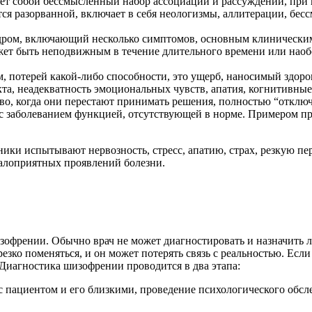
ет собой бессмысленный набор ассоциаций и рассуждений, при к
ся разорванной, включает в себя неологизмы, аллитерации, бе
дром, включающий несколько симптомов, основным клиническим 
т быть неподвижным в течение длительного времени или наобор
м, потерей какой-либо способности, это ущерб, наносимый здо
кта, неадекватность эмоциональных чувств, апатия, когнитивн
ство, когда они перестают принимать решения, полностью “откл
с заболеванием функцией, отсутствующей в норме. Примером п
и испытывают нервозность, стресс, апатию, страх, резкую пер
алоприятных проявлений болезни.
офрении. Обычно врач не может диагностировать и назначить л
езко поменяться, и он может потерять связь с реальностью. Ес
. Диагностика шизофрении проводится в два этапа:
 пациентом и его близкими, проведение психологического обсл