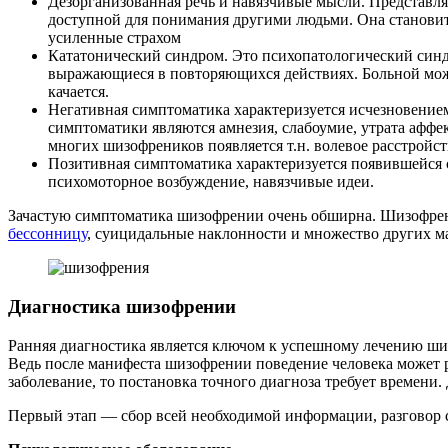
Дезорганизованная речь и навязчивые мысли. Представля
доступной для понимания другими людьми. Она становит
усиленные страхом
Кататонический синдром. Это психопатологический син
выражающиеся в повторяющихся действиях. Больной може
качается.
Негативная симптоматика характеризуется исчезновение
симптоматики являются амнезия, слабоумие, утрата аффе
многих шизофреников появляется т.н. волевое расстрой
Позитивная симптоматика характеризуется появившейся 
психомоторное возбуждение, навязчивые идеи.
Зачастую симптоматика шизофрении очень обширна. Шизофреник
бессонницу
, суицидальные наклонности и множество других м
Диагностика шизофрении
Ранняя диагностика является ключом к успешному лечению шиз
Ведь после манифеста шизофрении поведение человека может р
заболевание, то постановка точного диагноза требует времени
Первый этап — сбор всей необходимой информации, разговор с