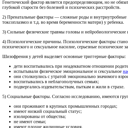
Генетический фактор является предопределяющим, но не обяз
глубокой старости без болезней и психических расстройств.
2) Пренатальные факторы — сложные роды и внутриутробные 
токсоплазмоз и т.д. во время беременности матери) у ребенка.
3) Сильные физические травмы головы и нейробиологические и
4) Психологические причины. Психологические факторы станов
психического и сексуальное насилие, серьезные психические з
Шизофрения у детей выделяет основные триггерные факторы:
дети воспитывались при неадекватном отношении родите
испытывали физическое эмоциональное и сексуальное
на
они столкнулись с утратой эмоционально значимого взро
воспитывались в неблагополучных семьях;
подвергались издевательствам, пыткам и жили в страхе.
5) Социальные факторы. Согласно исследованию, имеются гру
они проживают в крупных промышленных городах;
имеют низкий социальный статус;
изолированы от общества;
не имеют семьи;
имеют плохие жилищные условия.