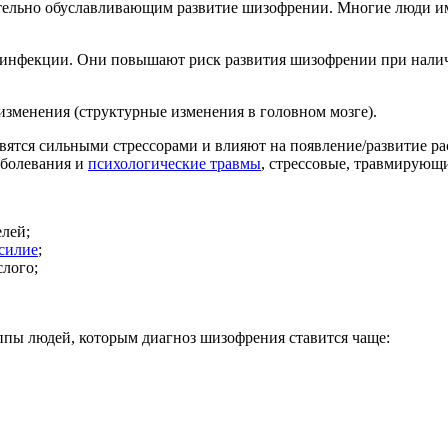
ательно обуславливающим развитие шизофрении. Многие люди и
инфекции. Они повышают риск развития шизофрении при налич
зменения (структурные изменения в головном мозге).
ятся сильными стрессорами и влияют на появление/развитие ра
аболевания и
психологические травмы
, стрессовые, травмирующ
лей;
силие
;
слого;
ппы людей, которым диагноз шизофрения ставится чаще: