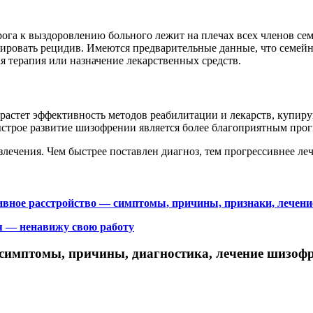
рога к выздоровлению больного лежит на плечах всех членов сем
ировать рецидив. Имеются предварительные данные, что семейн
я терапия или назначение лекарственных средств.
растет эффективность методов реабилитации и лекарств, купир
быстрое развитие шизофрении является более благоприятным про
злечения. Чем быстрее поставлен диагноз, тем прогрессивнее ле
ивное расстройство — симптомы, причины, признаки, лечени
я — ненавижу свою работу
симптомы, причины, диагностика, лечение шизоф