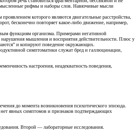
отором речь становиться фрагментарной, бессвязной и не
ссмысленные рифмы и наборы слов. Навязчивые мысли
проявлением которого являются двигательные расстройства,
от, бесконечно повторяет какое-либо движение, например,
ровым функциям организма. Примерами негативной
ые нарушения мышления и восприятия действительности. Плюс у
ючаются” и копируют поведение окружающих.
родуктивной симптоматики служат бред и галлюцинации,
еменчивость настроения, неадекватность поведения,
ечения до момента возникновения психотического эпизода.
ли нет явных симптомов и признаков подтверждающих
едования. Второй — лабораторные исследования.