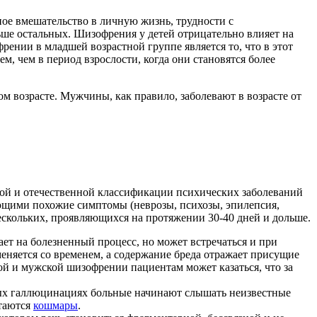
ое вмешательство в личную жизнь, трудности с
ше остальных. Шизофрения у детей отрицательно влияет на
ении в младшей возрастной группе является то, что в этот
м, чем в период взрослости, когда они становятся более
м возрасте. Мужчины, как правило, заболевают в возрасте от
ой и отечественной классификации психических заболеваний
ющими похожие симптомы (неврозы, психозы, эпилепсия,
скольких, проявляющихся на протяжении 30-40 дней и дольше.
ет на болезненный процесс, но может встречаться и при
меняется со временем, а содержание бреда отражает присущие
кой и мужской шизофрении пациентам может казаться, что за
ых галлюцинациях больные начинают слышать неизвестные
стаются
кошмары
.