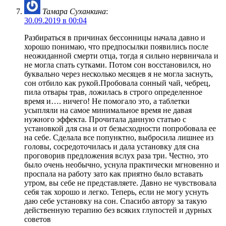
Тамара Суханкина
:
30.09.2019 в 00:04
Разбираться в причинах бессонницы начала давно и
хорошо понимаю, что предпосылки появились после
неожиданной смерти отца, тогда я сильно нервничала и
не могла спать сутками. Потом сон восстановился, но
буквально через несколько месяцев я не могла заснуть,
сон отбило как рукой.Пробовала сонный чай, чебрец,
пила отвары трав, ложилась в строго определенное
время и…. ничего! Не помогало это, а таблетки
усыпляли на самое минимальное время не давая
нужного эффекта. Прочитала данную статью с
установкой для сна и от безысходности попробовала ее
на себе. Сделала все попунктно, выбросила лишнее из
головы, сосредоточилась и дала установку для сна
проговорив предложения вслух раза три. Честно, это
было очень необычно, уснула практически мгновенно и
проспала на работу зато как приятно было вставать
утром, вы себе не представляете. Давно не чувствовала
себя так хорошо и легко. Теперь, если не могу уснуть
даю себе установку на сон. Спасибо автору за такую
действенную терапию без всяких глупостей и дурных
советов