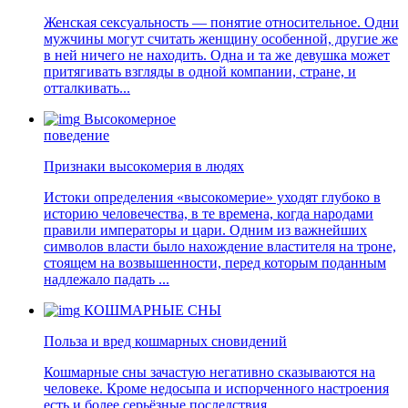
Женская сексуальность — понятие относительное. Одни
мужчины могут считать женщину особенной, другие же
в ней ничего не находить. Одна и та же девушка может
притягивать взгляды в одной компании, стране, и
отталкивать...
Высокомерное
поведение
Признаки высокомерия в людях
Истоки определения «высокомерие» уходят глубоко в
историю человечества, в те времена, когда народами
правили императоры и цари. Одним из важнейших
символов власти было нахождение властителя на троне,
стоящем на возвышенности, перед которым поданным
надлежало падать ...
КОШМАРНЫЕ СНЫ
Польза и вред кошмарных сновидений
Кошмарные сны зачастую негативно сказываются на
человеке. Кроме недосыпа и испорченного настроения
есть и более серьёзные последствия...