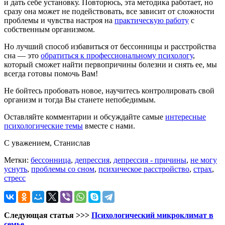
и дать себе установку. Повторюсь, эта методика работает, но
сразу она может не подействовать, все зависит от сложности
проблемы и чувства настроя на
практическую работу
с
собственным организмом.
Но лучший способ избавиться от бессонницы и расстройства
сна — это
обратиться к профессиональному психологу
,
который сможет найти первопричины болезни и снять ее, мы
всегда готовы помочь Вам!
Не бойтесь пробовать новое, научитесь контролировать свой
организм и тогда Вы станете непобедимым.
Оставляйте комментарии и обсуждайте самые
интересные
психологические темы
вместе с нами.
С уважением, Станислав
Метки:
бессонница
,
депрессия
,
депрессия - причины
,
не могу
уснуть
,
проблемы со сном
,
психическое расстройство
,
страх
,
стресс
Следующая статья >>>
Психологический микроклимат в
семье