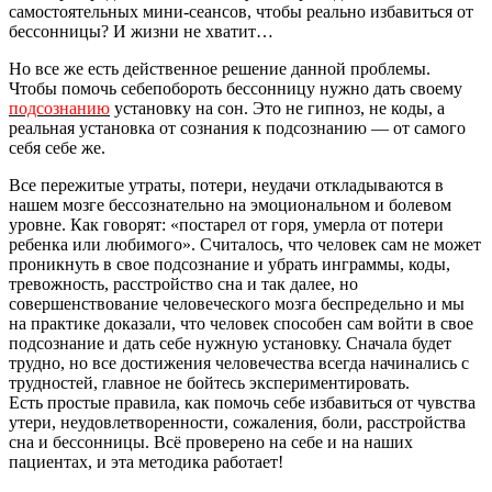
самостоятельных мини-сеансов, чтобы реально избавиться от
бессонницы? И жизни не хватит…
Но все же есть действенное решение данной проблемы.
Чтобы помочь себепобороть бессонницу нужно дать своему
подсознанию
установку на сон. Это не гипноз, не коды, а
реальная установка от сознания к подсознанию — от самого
себя себе же.
Все пережитые утраты, потери, неудачи откладываются в
нашем мозге бессознательно на эмоциональном и болевом
уровне. Как говорят: «постарел от горя, умерла от потери
ребенка или любимого». Считалось, что человек сам не может
проникнуть в свое подсознание и убрать инграммы, коды,
тревожность, расстройство сна и так далее, но
совершенствование человеческого мозга беспредельно и мы
на практике доказали, что человек способен сам войти в свое
подсознание и дать себе нужную установку. Сначала будет
трудно, но все достижения человечества всегда начинались с
трудностей, главное не бойтесь экспериментировать.
Есть простые правила, как помочь себе избавиться от чувства
утери, неудовлетворенности, сожаления, боли, расстройства
сна и бессонницы. Всё проверено на себе и на наших
пациентах, и эта методика работает!