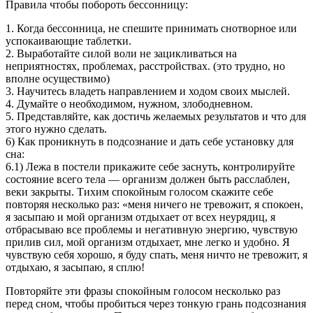
Правила чтобы побороть бессонницу:
1. Когда бессонница, не спешите принимать снотворное или
успокаивающие таблетки.
2. Выработайте силой воли не зацикливаться на
неприятностях, проблемах, расстройствах. (это трудно, но
вполне осуществимо)
3. Научитесь владеть направлением и ходом своих мыслей.
4. Думайте о необходимом, нужном, злободневном.
5. Представляйте, как достичь желаемых результатов и что для
этого нужно сделать.
6) Как проникнуть в подсознание и дать себе установку для
сна:
6.1) Лежа в постели прикажите себе заснуть, контролируйте
состояние всего тела — организм должен быть расслаблен,
веки закрыты. Тихим спокойным голосом скажите себе
повторяя несколько раз: «меня ничего не тревожит, я спокоен,
я засыпаю и мой организм отдыхает от всех неурядиц, я
отбрасываю все проблемы и негативную энергию, чувствую
прилив сил, мой организм отдыхает, мне легко и удобно. Я
чувствую себя хорошо, я буду спать, меня ничто не тревожит, я
отдыхаю, я засыпаю, я сплю!
Повторяйте эти фразы спокойным голосом несколько раз
перед сном, чтобы пробиться через тонкую грань подсознания