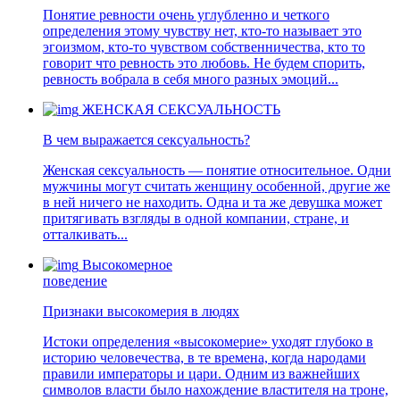
Понятие ревности очень углубленно и четкого
определения этому чувству нет, кто-то называет это
эгоизмом, кто-то чувством собственничества, кто то
говорит что ревность это любовь. Не будем спорить,
ревность вобрала в себя много разных эмоций...
ЖЕНСКАЯ СЕКСУАЛЬНОСТЬ
В чем выражается сексуальность?
Женская сексуальность — понятие относительное. Одни
мужчины могут считать женщину особенной, другие же
в ней ничего не находить. Одна и та же девушка может
притягивать взгляды в одной компании, стране, и
отталкивать...
Высокомерное
поведение
Признаки высокомерия в людях
Истоки определения «высокомерие» уходят глубоко в
историю человечества, в те времена, когда народами
правили императоры и цари. Одним из важнейших
символов власти было нахождение властителя на троне,