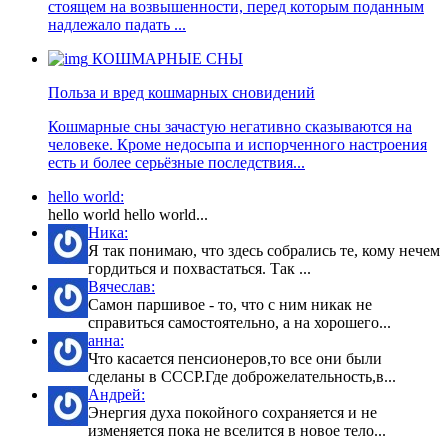
стоящем на возвышенности, перед которым поданным
надлежало падать ...
КОШМАРНЫЕ СНЫ
Польза и вред кошмарных сновидений
Кошмарные сны зачастую негативно сказываются на
человеке. Кроме недосыпа и испорченного настроения
есть и более серьёзные последствия...
hello world:
hello world hello world...
Ника:
Я так понимаю, что здесь собрались те, кому нечем
гордиться и похвастаться. Так ...
Вячеслав:
Самон паршивое - то, что с ним никак не
справиться самостоятельно, а на хорошего...
анна:
Что касается пенсионеров,то все они были
сделаны в СССР.Где доброжелательность,в...
Андрей:
Энергия духа покойного сохраняется и не
изменяется пока не вселится в новое тело...