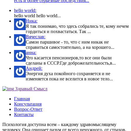
есть и более серьёзные последствия...
hello world:
hello world hello world...
Ника:
Я так понимаю, что здесь собрались те, кому нечем
гордиться и похвастаться. Так ...
Вячеслав:
Самон паршивое - то, что с ним никак не
справиться самостоятельно, а на хорошего...
анна:
Что касается пенсионеров,то все они были
сделаны в СССР.Где доброжелательность,в...
Андрей:
Энергия духа покойного сохраняется и не
изменяется пока не вселится в новое тело...
Здравый Смысл
Главная
Консультация
Вопрос-Ответ
Контакты
Психология доступна всем – каждому здравомыслящему
человеку. Она очищает разум от всего ненужного, от страхов,