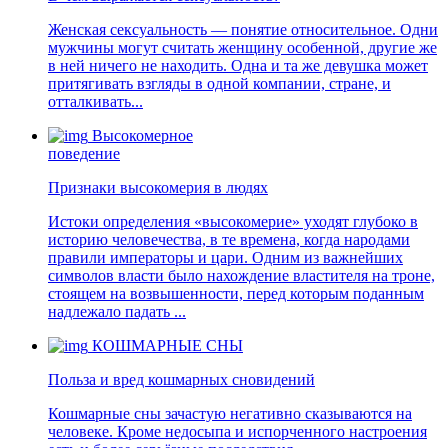
Женская сексуальность — понятие относительное. Одни
мужчины могут считать женщину особенной, другие же
в ней ничего не находить. Одна и та же девушка может
притягивать взгляды в одной компании, стране, и
отталкивать...
Высокомерное
поведение
Признаки высокомерия в людях
Истоки определения «высокомерие» уходят глубоко в
историю человечества, в те времена, когда народами
правили императоры и цари. Одним из важнейших
символов власти было нахождение властителя на троне,
стоящем на возвышенности, перед которым поданным
надлежало падать ...
КОШМАРНЫЕ СНЫ
Польза и вред кошмарных сновидений
Кошмарные сны зачастую негативно сказываются на
человеке. Кроме недосыпа и испорченного настроения