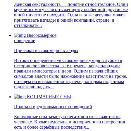
Женская сексуальность — понятие относительное. Одни
мужчины могут считать женщину особенной, другие же
в ней ничего не находить. Одна и та же девушка может
притягивать взгляды в одной компании, стране, и
отталкивать...
Высокомерное
поведение
Признаки высокомерия в людях
Истоки определения «высокомерие» уходят глубоко в
историю человечества, в те времена, когда народами
правили императоры и цари. Одним из важнейших
символов власти было нахождение властителя на троне,
стоящем на возвышенности, перед которым поданным
надлежало падать ...
КОШМАРНЫЕ СНЫ
Польза и вред кошмарных сновидений
Кошмарные сны зачастую негативно сказываются на
человеке. Кроме недосыпа и испорченного настроения
есть и более серьёзные последствия...