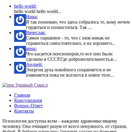
hello world:
hello world hello world...
Ника:
Я так понимаю, что здесь собрались те, кому нечем
гордиться и похвастаться. Так ...
Вячеслав:
Самон паршивое - то, что с ним никак не
справиться самостоятельно, а на хорошего...
анна:
Что касается пенсионеров,то все они были
сделаны в СССР.Где доброжелательность,в...
Андрей:
Энергия духа покойного сохраняется и не
изменяется пока не вселится в новое тело...
Здравый Смысл
Главная
Консультация
Вопрос-Ответ
Контакты
Психология доступна всем – каждому здравомыслящему
человеку. Она очищает разум от всего ненужного, от страхов,
фобий. В библии написано: “человек создан по божьему