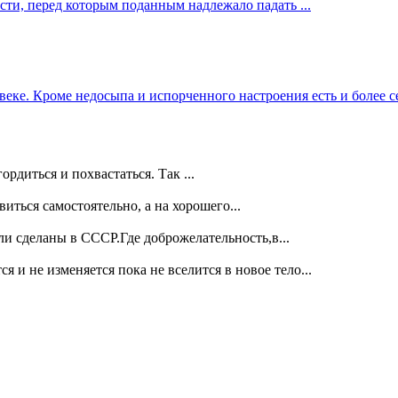
сти, перед которым поданным надлежало падать ...
еке. Кроме недосыпа и испорченного настроения есть и более се
ордиться и похвастаться. Так ...
виться самостоятельно, а на хорошего...
ли сделаны в СССР.Где доброжелательность,в...
я и не изменяется пока не вселится в новое тело...