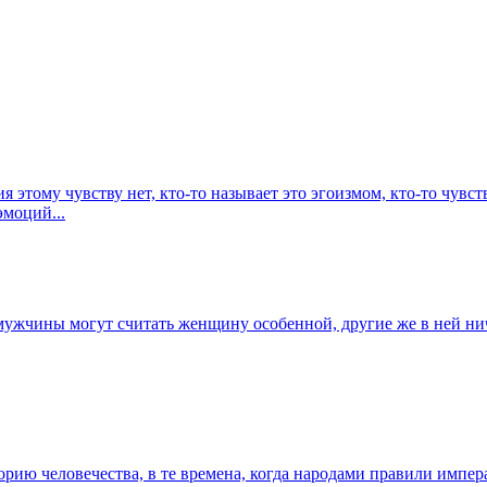
 этому чувству нет, кто-то называет это эгоизмом, кто-то чувст
эмоций...
ужчины могут считать женщину особенной, другие же в ней нич
орию человечества, в те времена, когда народами правили имп