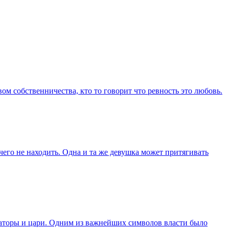
вом собственничества, кто то говорит что ревность это любовь.
его не находить. Одна и та же девушка может притягивать
ераторы и цари. Одним из важнейших символов власти было