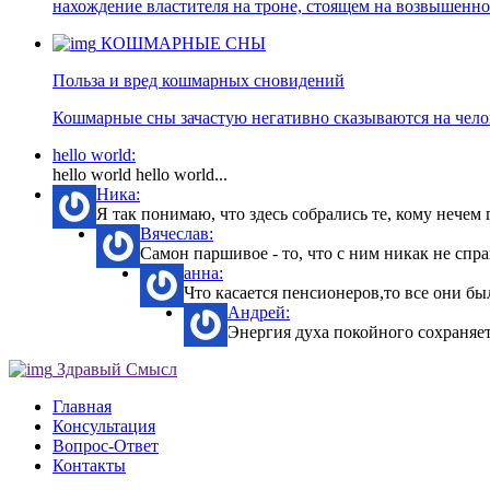
нахождение властителя на троне, стоящем на возвышенно
КОШМАРНЫЕ СНЫ
Польза и вред кошмарных сновидений
Кошмарные сны зачастую негативно сказываются на челов
hello world:
hello world hello world...
Ника:
Я так понимаю, что здесь собрались те, кому нечем г
Вячеслав:
Самон паршивое - то, что с ним никак не спра
анна:
Что касается пенсионеров,то все они бы
Андрей:
Энергия духа покойного сохраняетс
Здравый Смысл
Главная
Консультация
Вопрос-Ответ
Контакты