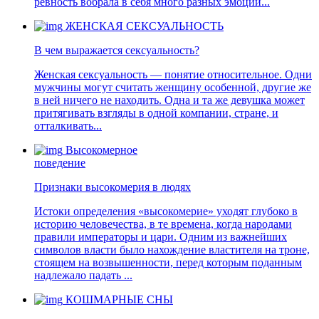
ревность вобрала в себя много разных эмоций...
ЖЕНСКАЯ СЕКСУАЛЬНОСТЬ
В чем выражается сексуальность?
Женская сексуальность — понятие относительное. Одни
мужчины могут считать женщину особенной, другие же
в ней ничего не находить. Одна и та же девушка может
притягивать взгляды в одной компании, стране, и
отталкивать...
Высокомерное
поведение
Признаки высокомерия в людях
Истоки определения «высокомерие» уходят глубоко в
историю человечества, в те времена, когда народами
правили императоры и цари. Одним из важнейших
символов власти было нахождение властителя на троне,
стоящем на возвышенности, перед которым поданным
надлежало падать ...
КОШМАРНЫЕ СНЫ