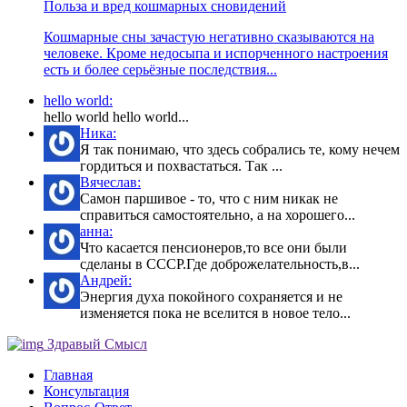
Польза и вред кошмарных сновидений
Кошмарные сны зачастую негативно сказываются на
человеке. Кроме недосыпа и испорченного настроения
есть и более серьёзные последствия...
hello world:
hello world hello world...
Ника:
Я так понимаю, что здесь собрались те, кому нечем
гордиться и похвастаться. Так ...
Вячеслав:
Самон паршивое - то, что с ним никак не
справиться самостоятельно, а на хорошего...
анна:
Что касается пенсионеров,то все они были
сделаны в СССР.Где доброжелательность,в...
Андрей:
Энергия духа покойного сохраняется и не
изменяется пока не вселится в новое тело...
Здравый Смысл
Главная
Консультация