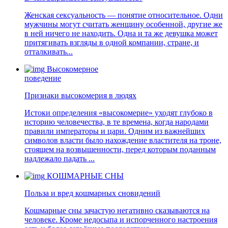
Женская сексуальность — понятие относительное. Одни
мужчины могут считать женщину особенной, другие же
в ней ничего не находить. Одна и та же девушка может
притягивать взгляды в одной компании, стране, и
отталкивать...
Высокомерное
поведение
Признаки высокомерия в людях
Истоки определения «высокомерие» уходят глубоко в
историю человечества, в те времена, когда народами
правили императоры и цари. Одним из важнейших
символов власти было нахождение властителя на троне,
стоящем на возвышенности, перед которым поданным
надлежало падать ...
КОШМАРНЫЕ СНЫ
Польза и вред кошмарных сновидений
Кошмарные сны зачастую негативно сказываются на
человеке. Кроме недосыпа и испорченного настроения