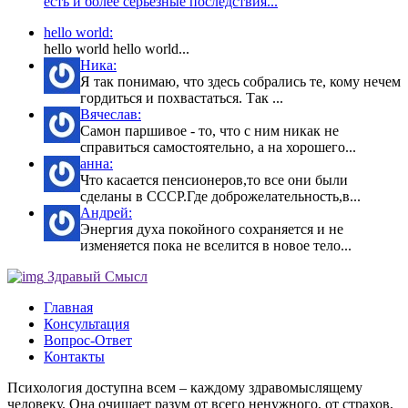
есть и более серьёзные последствия...
hello world:
hello world hello world...
Ника:
Я так понимаю, что здесь собрались те, кому нечем
гордиться и похвастаться. Так ...
Вячеслав:
Самон паршивое - то, что с ним никак не
справиться самостоятельно, а на хорошего...
анна:
Что касается пенсионеров,то все они были
сделаны в СССР.Где доброжелательность,в...
Андрей:
Энергия духа покойного сохраняется и не
изменяется пока не вселится в новое тело...
Здравый Смысл
Главная
Консультация
Вопрос-Ответ
Контакты
Психология доступна всем – каждому здравомыслящему
человеку. Она очищает разум от всего ненужного, от страхов,