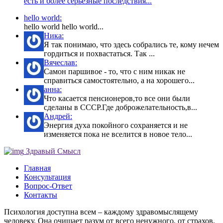
есть и более серьёзные последствия...
hello world:
hello world hello world...
Ника:
Я так понимаю, что здесь собрались те, кому нечем
гордиться и похвастаться. Так ...
Вячеслав:
Самон паршивое - то, что с ним никак не
справиться самостоятельно, а на хорошего...
анна:
Что касается пенсионеров,то все они были
сделаны в СССР.Где доброжелательность,в...
Андрей:
Энергия духа покойного сохраняется и не
изменяется пока не вселится в новое тело...
Здравый Смысл
Главная
Консультация
Вопрос-Ответ
Контакты
Психология доступна всем – каждому здравомыслящему
человеку. Она очищает разум от всего ненужного, от страхов,