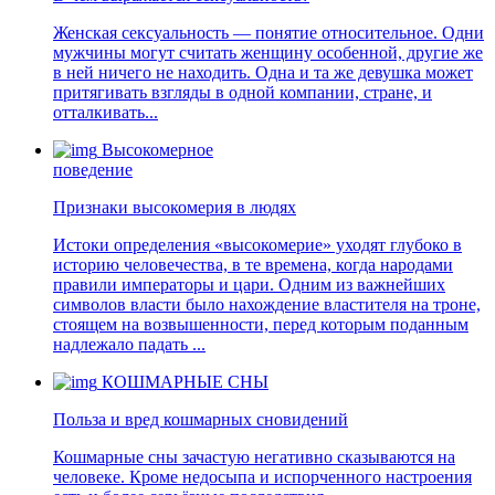
Женская сексуальность — понятие относительное. Одни
мужчины могут считать женщину особенной, другие же
в ней ничего не находить. Одна и та же девушка может
притягивать взгляды в одной компании, стране, и
отталкивать...
Высокомерное
поведение
Признаки высокомерия в людях
Истоки определения «высокомерие» уходят глубоко в
историю человечества, в те времена, когда народами
правили императоры и цари. Одним из важнейших
символов власти было нахождение властителя на троне,
стоящем на возвышенности, перед которым поданным
надлежало падать ...
КОШМАРНЫЕ СНЫ
Польза и вред кошмарных сновидений
Кошмарные сны зачастую негативно сказываются на
человеке. Кроме недосыпа и испорченного настроения