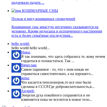
надлежало падать ...
КОШМАРНЫЕ СНЫ
Польза и вред кошмарных сновидений
Кошмарные сны зачастую негативно сказываются на
человеке. Кроме недосыпа и испорченного настроения
есть и более серьёзные последствия...
hello world:
hello world hello world...
Ника:
Я так понимаю, что здесь собрались те, кому нечем
гордиться и похвастаться. Так ...
Вячеслав:
Самон паршивое - то, что с ним никак не
справиться самостоятельно, а на хорошего...
анна:
Что касается пенсионеров,то все они были
сделаны в СССР.Где доброжелательность,в...
Андрей:
Энергия духа покойного сохраняется и не
изменяется пока не вселится в новое тело...