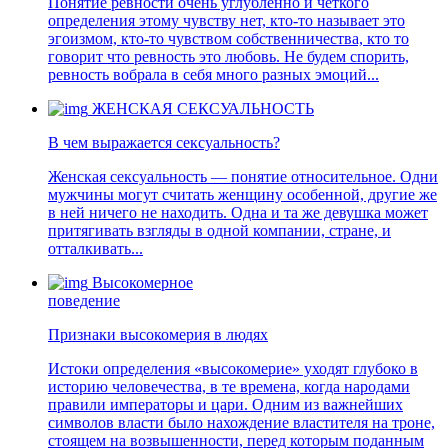
Понятие ревности очень углубленно и четкого
определения этому чувству нет, кто-то называет это
эгоизмом, кто-то чувством собственничества, кто то
говорит что ревность это любовь. Не будем спорить,
ревность вобрала в себя много разных эмоций...
ЖЕНСКАЯ СЕКСУАЛЬНОСТЬ
В чем выражается сексуальность?
Женская сексуальность — понятие относительное. Одни
мужчины могут считать женщину особенной, другие же
в ней ничего не находить. Одна и та же девушка может
притягивать взгляды в одной компании, стране, и
отталкивать...
Высокомерное
поведение
Признаки высокомерия в людях
Истоки определения «высокомерие» уходят глубоко в
историю человечества, в те времена, когда народами
правили императоры и цари. Одним из важнейших
символов власти было нахождение властителя на троне,
стоящем на возвышенности, перед которым поданным